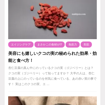
エイジングケア
まさかこの食材が⁉️
免疫力
美肌
美容にも嬉しいクコの実の秘められた効果・効
能と食べ方！
杏仁豆腐の真ん中にのっているクコの実（ゴジベリー）とは？
クコの実（ゴジベリー）って知ってますか？ 大半の人は、杏仁
豆腐の上にのっているのを何気に食べている、あの赤い実の事で
す！ 実はこのクコの実、エ ...