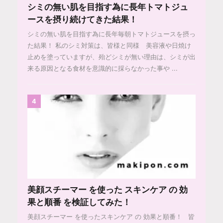
シミの無い肌を目指す為に長年トマトジュ
ースを摂り続けてきた結果！
シミの無い肌を目指す為に長年毎朝トマトジュースを摂っ
た結果！ 私のシミ対策は、皆様と同様 美容液や日焼け
止めを塗っていますが、殆どシミが無い理由は、シミが出
来る原因となる食材を意識的に採らなかった事や ...
4
美顔スチーマー を使った スキンケア の 効
果と順番 を検証してみた！
美顔スチーマー を使ったスキンケア の 効果と順番！ 皆