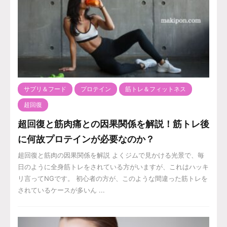
サプリ＆フード
プロテイン
筋トレ＆フィットネス
超回復
超回復と筋肉痛との因果関係を解説！筋トレ後
に何故プロテインが必要なのか？
超回復と筋肉の因果関係を解説 よくジムで見かける光景で、毎
日のように全身筋トレをされている方がいますが、これはハッキ
リ言ってNGです。 初心者の方が、このような間違った筋トレを
されているケースが多いん ...