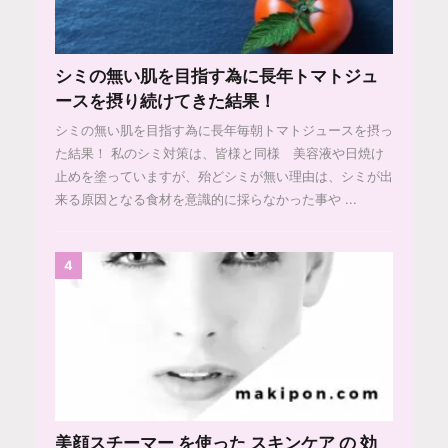
シミの無い肌を目指す為に長年トマトジュ
ースを摂り続けてきた結果！
シミの無い肌を目指す為に長年毎朝トマトジュースを摂っ
た結果！ 私のシミ対策は、皆様と同様 美容液や日焼け
止めを塗っていますが、殆どシミが無い理由は、シミが出
来る原因となる食材を意識的に採らなかった事や ...
4
美顔スチーマー を使った スキンケア の 効