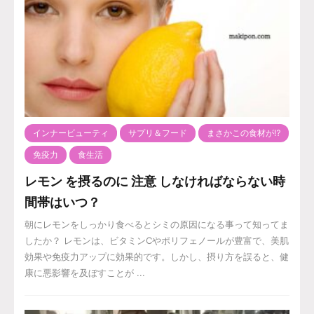
インナービューティ
サプリ＆フード
まさかこの食材が⁉️
免疫力
食生活
レモン を摂るのに 注意 しなければならない時
間帯はいつ？
朝にレモンをしっかり食べるとシミの原因になる事って知ってま
したか？ レモンは、ビタミンCやポリフェノールが豊富で、美肌
効果や免疫力アップに効果的です。しかし、摂り方を誤ると、健
康に悪影響を及ぼすことが ...