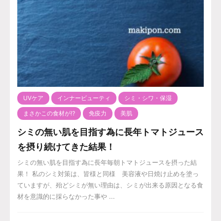
UVケア
インナービューティ
シミ・シワ・保湿
まさかこの食材が⁉️
免疫力
美肌
シミの無い肌を目指す為に長年トマトジュース
を摂り続けてきた結果！
シミの無い肌を目指す為に長年毎朝トマトジュースを摂った結
果！ 私のシミ対策は、皆様と同様 美容液や日焼け止めを塗っ
ていますが、殆どシミが無い理由は、シミが出来る原因となる食
材を意識的に採らなかった事や ...