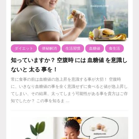
ダイエット
便秘解消
生活習慣
血糖値
食生活
知っていますか？ 空腹時 には 血糖値 を意識し
ないと 太る 事を！
常に食事の前は血糖値の急上昇を意識する事が大切！ 空腹時
に、いきなり血糖値の事を全く意識せずに食べると値が急上昇し
てしまい、その結果、太ってしまう可能性がある事を貴方はご存
知でしたか？ この事を知るま ...