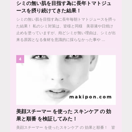
シミの無い肌を目指す為に長年トマトジュ
ースを摂り続けてきた結果！
シミの無い肌を目指す為に長年毎朝トマトジュースを摂っ
た結果！ 私のシミ対策は、皆様と同様 美容液や日焼け
止めを塗っていますが、殆どシミが無い理由は、シミが出
来る原因となる食材を意識的に採らなかった事や ...
4
美顔スチーマー を使った スキンケア の 効
果と順番 を検証してみた！
美顔スチーマー を使ったスキンケア の 効果と順番！ 皆