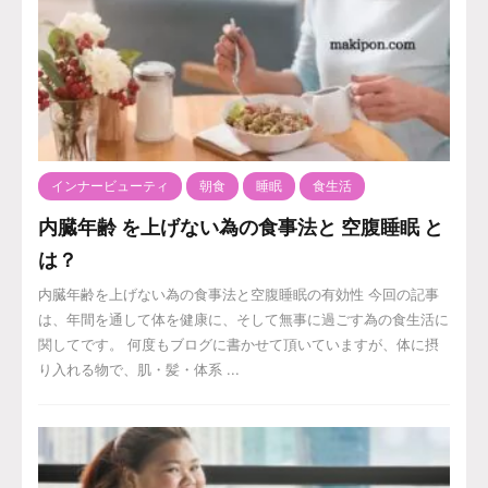
インナービューティ
朝食
睡眠
食生活
内臓年齢 を上げない為の食事法と 空腹睡眠 と
は？
内臓年齢を上げない為の食事法と空腹睡眠の有効性 今回の記事
は、年間を通して体を健康に、そして無事に過ごす為の食生活に
関してです。 何度もブログに書かせて頂いていますが、体に摂
り入れる物で、肌・髪・体系 ...