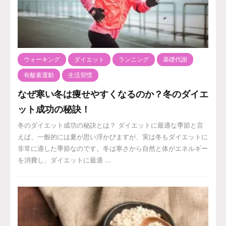
ウォーキング
ダイエット
ランニング
基礎代謝
有酸素運動
生活習慣
なぜ寒い冬は痩せやすくなるのか？冬のダイエ
ット成功の秘訣！
冬のダイエット成功の秘訣とは？ ダイエットに最適な季節と言
えば、一般的には夏が思い浮かびますが、実は冬もダイエットに
非常に適した季節なのです。冬は寒さから自然と体がエネルギー
を消費し、ダイエットに最適 ...