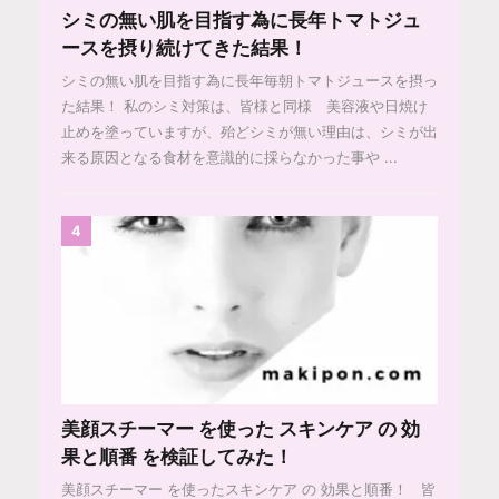
シミの無い肌を目指す為に長年トマトジュ
ースを摂り続けてきた結果！
シミの無い肌を目指す為に長年毎朝トマトジュースを摂っ
た結果！ 私のシミ対策は、皆様と同様 美容液や日焼け
止めを塗っていますが、殆どシミが無い理由は、シミが出
来る原因となる食材を意識的に採らなかった事や ...
4
美顔スチーマー を使った スキンケア の 効
果と順番 を検証してみた！
美顔スチーマー を使ったスキンケア の 効果と順番！ 皆