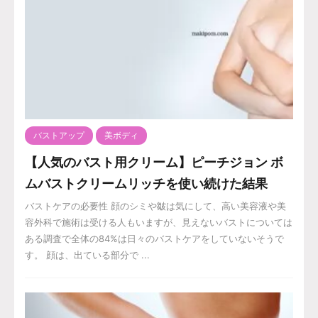
バストアップ
美ボディ
【人気のバスト用クリーム】ピーチジョン ボ
ムバストクリームリッチを使い続けた結果
バストケアの必要性 顔のシミや皺は気にして、高い美容液や美
容外科で施術は受ける人もいますが、見えないバストについては
ある調査で全体の84%は日々のバストケアをしていないそうで
す。 顔は、出ている部分で ...