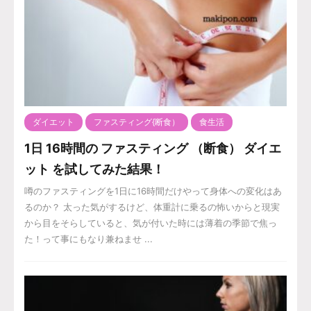
ダイエット
ファスティング{断食）
食生活
1日 16時間の ファスティング （断食） ダイエ
ット を試してみた結果！
噂のファスティングを1日に16時間だけやって身体への変化はあ
るのか？ 太った気がするけど、体重計に乗るの怖いからと現実
から目をそらしていると、気が付いた時には薄着の季節で焦っ
た！って事にもなり兼ねませ ...