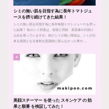
シミの無い肌を目指す為に長年トマトジュ
ースを摂り続けてきた結果！
シミの無い肌を目指す為に長年毎朝トマトジュースを摂っ
た結果！ 私のシミ対策は、皆様と同様 美容液や日焼け
止めを塗っていますが、殆どシミが無い理由は、シミが出
来る原因となる食材を意識的に採らなかった事や ...
4
美顔スチーマー を使った スキンケア の 効
果と順番 を検証してみた！