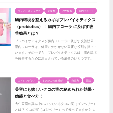
プレバイオティクス
免疫力
活性酸素
腸内フローラ
腸内環境を整えるカギはプレバイオティクス
（prebiotics）！ 腸内フローラ に及ぼす改
善効果とは？
プレバイオティクスが腸内フローラに及ぼす改善効果！
腸内フローラは、健康に欠かせない重要な役割を担って
います。その中でも、プレバイオティクスは、腸内環境
を改善するために注目されている成分のひとつです。
...
エイジングケア
まさかこの食材が⁉️
免疫力
美肌
美容にも嬉しいクコの実の秘められた効果・
効能と食べ方！
杏仁豆腐の真ん中にのっているクコの実（ゴジベリー）
とは？ クコの実（ゴジベリー）って知ってますか？ 大