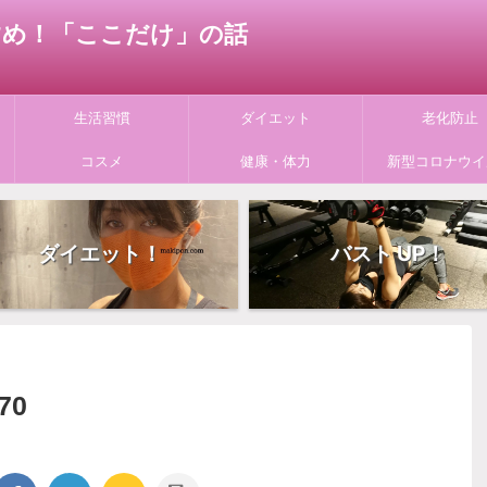
すすめ！「ここだけ」の話
生活習慣
ダイエット
老化防止
コスメ
健康・体力
新型コロナウイ
ダイエット！
バスト UP！
70