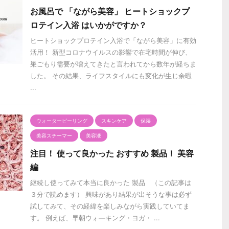
お風呂で 「ながら美容」 ヒートショックプ
ロテイン入浴 はいかがですか？
ヒートショックプロテイン入浴で「ながら美容」に有効
活用！ 新型コロナウイルスの影響で在宅時間が伸び、
巣ごもり需要が増えてきたと言われてから数年が経ちま
した。 その結果、ライフスタイルにも変化が生じ余暇
...
ウォーターピーリング
スキンケア
保湿
美容スチーマー
美容液
注目！ 使って良かった おすすめ 製品！ 美容
編
継続し使ってみて本当に良かった 製品 （この記事は
３分で読めます） 興味があり結果が出そうな事は必ず
試してみて、その経緯を楽しみながら実践していてま
す。 例えば、早朝ウォ―キング・ヨガ・ ...