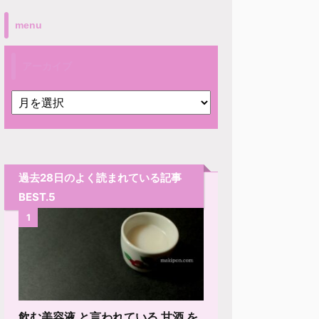
menu
アーカイブ
過去28日のよく読まれている記事
BEST.5
1
飲む美容液 と言われている 甘酒 を