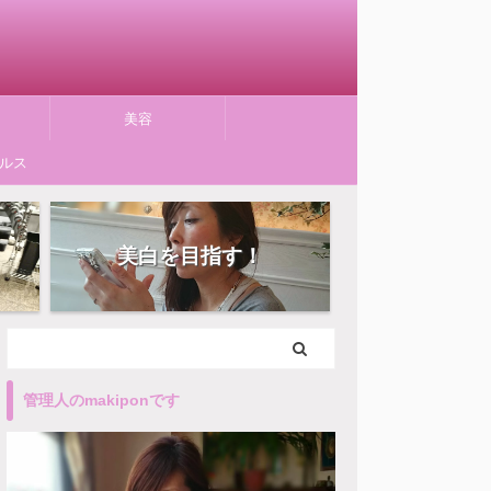
美容
ルス
美白を目指す！
管理人のmakiponです