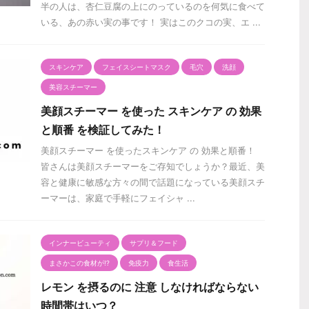
半の人は、杏仁豆腐の上にのっているのを何気に食べて
いる、あの赤い実の事です！ 実はこのクコの実、エ ...
スキンケア
フェイスシートマスク
毛穴
洗顔
美容スチーマー
美顔スチーマー を使った スキンケア の 効果
と順番 を検証してみた！
美顔スチーマー を使ったスキンケア の 効果と順番！
皆さんは美顔スチーマーをご存知でしょうか？最近、美
容と健康に敏感な方々の間で話題になっている美顔スチ
ーマーは、家庭で手軽にフェイシャ ...
インナービューティ
サプリ＆フード
まさかこの食材が⁉️
免疫力
食生活
レモン を摂るのに 注意 しなければならない
時間帯はいつ？