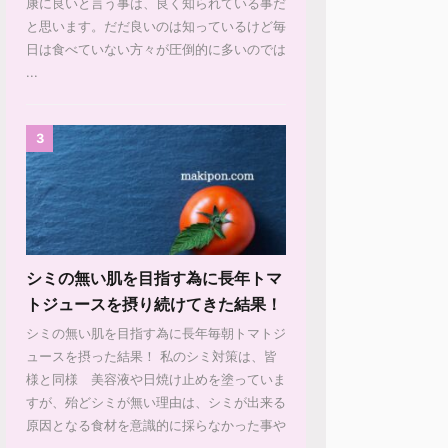
康に良いと言う事は、良く知られている事だ
と思います。だだ良いのは知っているけど毎
日は食べていない方々が圧倒的に多いのでは
...
3
シミの無い肌を目指す為に長年トマ
トジュースを摂り続けてきた結果！
シミの無い肌を目指す為に長年毎朝トマトジ
ュースを摂った結果！ 私のシミ対策は、皆
様と同様 美容液や日焼け止めを塗っていま
すが、殆どシミが無い理由は、シミが出来る
原因となる食材を意識的に採らなかった事や
...