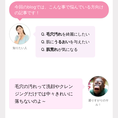
今回のblogでは、こんな事で悩んでいる方向け
の記事です！
Q.
毛穴汚れ
を綺麗にしたい
Q. 肌に
うるおい
を与えたい
知りたい人
Q.
肌荒れ
が気になる
毛穴の汚れって洗顔やクレン
ジングだけでは中々きれいに
落ちないのよ～
通りすがりのサ
ル！