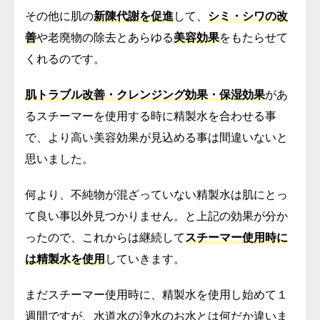
その他に肌の
新陳代謝を促進
して、
シミ・シワの改
善
や老廃物の除去とあらゆる
美容効果
をもたらせて
くれるのです。
肌トラブル改善・クレンジング効果・保湿効果
があ
るスチーマーを使用する時に精製水を合わせる事
で、より高い美容効果が見込める事は間違いないと
思いました。
何より、不純物が混ざっていない精製水は肌にとっ
て良い事以外見つかりません。
と上記の効果が分か
ったので、これからは継続して
スチーマー使用時に
は精製水を使用
していきます。
まだスチーマー使用時に、精製水を使用し始めて１
週間ですが、水道水の浄水のお水とは
何だか違いま