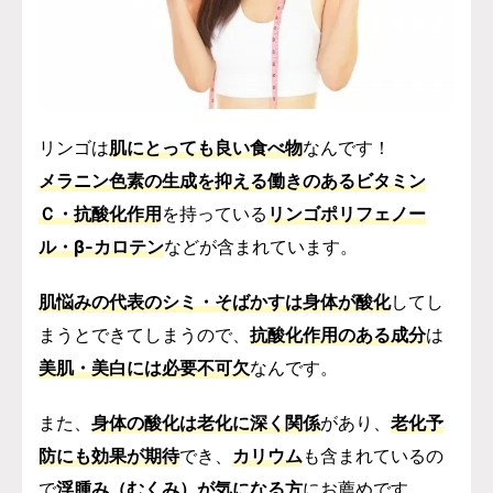
リンゴは
肌にとっても良い食べ物
なんです！
メラニン色素の生成を抑える働きのあるビタミン
Ｃ・抗酸化作用
を持っている
リンゴポリフェノー
ル・β‐カロテン
などが含まれています。
肌悩みの代表のシミ・そばかすは身体が酸化
してし
まうとできてしまうので、
抗酸化作用のある成分
は
美肌・美白には必要不可欠
なんです。
また、
身体の酸化は老化に深く関係
があり、
老化予
防にも効果が期待
でき、
カリウム
も含まれているの
で
浮腫み（むくみ）が気になる方
にお薦めです。