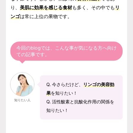
り、
美肌に効果を感じる食材
も多く、
その中でも
リ
ンゴ
は常に上位の果物です。
今回のblogでは、こんな事が気になる方へ向け
ての記事です。
Q. 今さらだけど、
リンゴの美容効
果
を知りたい！
知りたい人
Q. 活性酸素と抗酸化作用の関係を
知りたい！