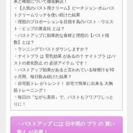
果と種類について徹底解説！
・【人気のバスト用クリーム】ピーチジョン ボムバス
トクリームリッチを使い続けた結果
・理想のプロポーションを目指す為のバスト・ウエス
ト・ヒップの黄金比 とは？
・バストアップに効果的な食材と理想の【バスト指
数】とは？
・ランニングでバストダウンしますか？
・ナイトブラ は 育乳効果 があるの？ ナイトブラ はバ
ストの老化防止 の 必須アイテム です！
・バストアップ効果があると言われている味噌汁を10
ヶ月間、毎日飲み続けた結果？
・自宅筋トレ がトレンド！ 自宅で簡単に出来る 大胸
筋トレーニング！
・毎日の『ながら美容』で、バストもフワフワしっと
りに！
・バストアップ には 日中用の ブラ の 買い
替え が必要！