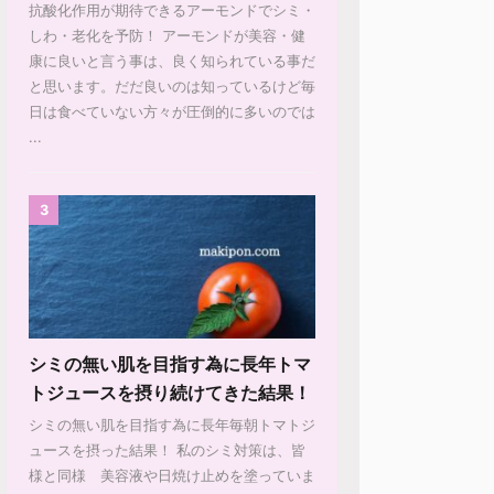
抗酸化作用が期待できるアーモンドでシミ・
しわ・老化を予防！ アーモンドが美容・健
康に良いと言う事は、良く知られている事だ
と思います。だだ良いのは知っているけど毎
日は食べていない方々が圧倒的に多いのでは
...
3
シミの無い肌を目指す為に長年トマ
トジュースを摂り続けてきた結果！
シミの無い肌を目指す為に長年毎朝トマトジ
ュースを摂った結果！ 私のシミ対策は、皆
様と同様 美容液や日焼け止めを塗っていま