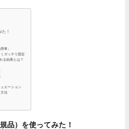
みた！
動滑車」
少なくガッチリ固定
される効果とは？
較
法
シチュエーション
ス方法
規品）を使ってみた！