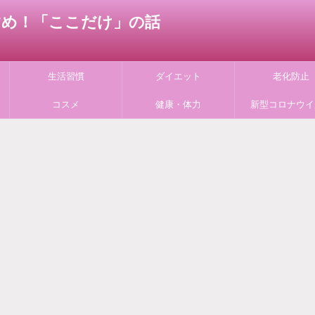
すすめ！「ここだけ」の話
生活習慣
ダイエット
老化防止
コスメ
健康・体力
新型コロナウイ