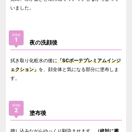
いました。
step
1
夜の洗顔後
拭き取り化粧水の後に
「SCボーテプレミアムインジ
ェクション」
を、顔全体と気になる部分に塗布しま
す。
step
2
塗布後
押し込みながらゆっくり馴染ませます。
（絶対に擦