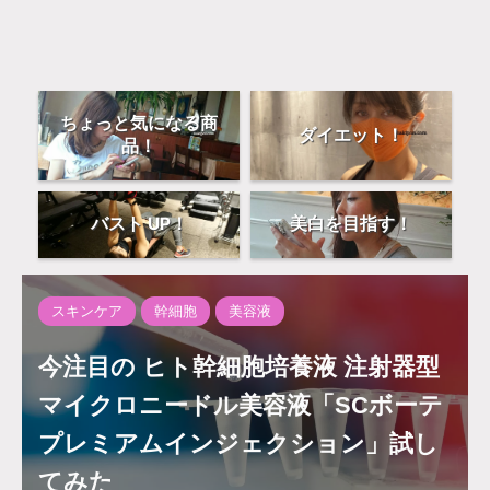
ちょっと気になる商
ダイエット！
品！
バスト UP！
美白を目指す！
スキンケア
幹細胞
美容液
今注目の ヒト幹細胞培養液 注射器型
マイクロニードル美容液「SCボーテ
プレミアムインジェクション」試し
てみた