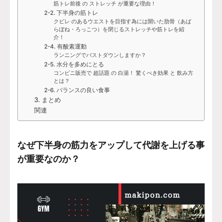
筋トレ前後 の ストレッチ が重要な理由！
2-2. 下半身の筋トレ
クビレ のあるウエストを目指す為には開いた肋骨（あば
らぼね・ろっこつ）を閉じるストレッチや筋トレを紹
介！
2-4. 有酸素運動
ランニングでバストダウンしますか？
2-5. 水分を多めにとる
コンビニ販売で 超話題 の 白湯！ 驚くべき効果 と 飲み方
とは？
2-6. バランスの良い食事
3. まとめ
関連
なぜ下半身の筋力をアップして代謝を上げる事
が重要なのか？