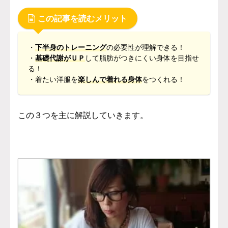
この記事を読むメリット
・
下半身のトレーニング
の必要性が理解できる！
・
基礎代謝がＵＰ
して脂肪がつきにくい身体を目指せ
る！
・着たい洋服を
楽しんで着れる身体
をつくれる！
この
３つを
主に解説していきます。