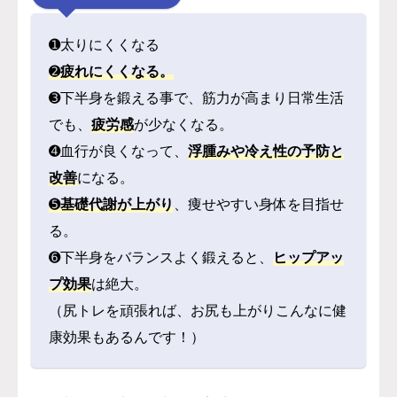
➊太りにくくなる
➋
疲れにくくなる。
➌下半身を鍛える事で、筋力が高まり日常生活
でも、
疲労感
が少なくなる。
➍血行が良くなって、
浮腫みや冷え性の予防と
改善
になる。
➎
基礎代謝が上がり
、痩せやすい身体を目指せ
る。
➏下半身をバランスよく鍛えると、
ヒップアッ
プ効果
は絶大。
（尻トレを頑張れば、お尻も上がりこんなに健
康効果もあるんです！）