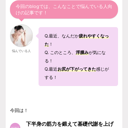
今回のblogでは、こんなことで悩んでいる人向
けの記事です！
Q.最近、なんだか
疲れやすくなっ
た
！
悩んでいる人
Q. このところ、
浮腫み
が気にな
る！
Q.最近
お尻が下がってきた
感じが
する！
今回は！
下半身の筋力を鍛えて基礎代謝を上げ