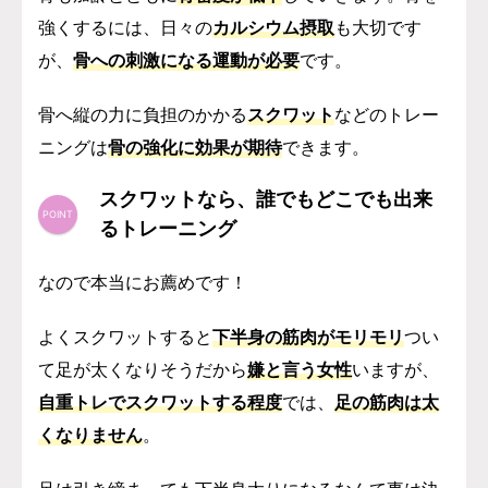
強くするには、日々の
カルシウム摂取
も大切です
が、
骨への刺激になる運動が必要
です。
骨へ縦の力に負担のかかる
スクワット
などのトレー
ニングは
骨の強化に効果が期待
できます。
スクワットなら、誰でもどこでも出来
るトレーニング
なので本当にお薦めです！
よくスクワットすると
下半身の筋肉がモリモリ
つい
て足が太くなりそうだから
嫌と言う女性
いますが
、
自重トレでスクワットする程度
では、
足の筋肉は太
くなりません
。