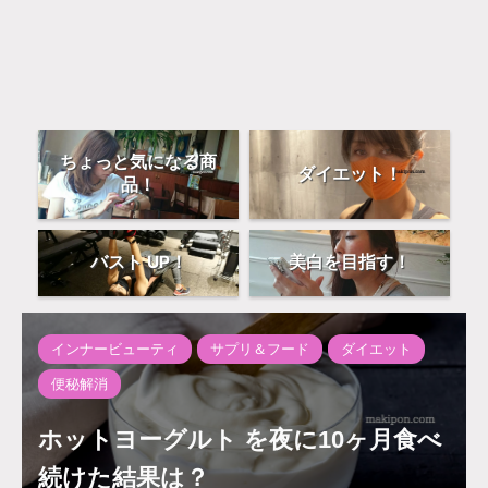
ちょっと気になる商
ダイエット！
品！
バスト UP！
美白を目指す！
インナービューティ
サプリ＆フード
ダイエット
便秘解消
ホットヨーグルト を夜に10ヶ月食べ
続けた結果は？