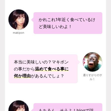
かれこれ1年近く食べているけ
ど美味しいわよ！
makipon
本当に美味しいの？マキポン
の事だから
温めて食べる事に
何か理由
があるんでしょ？
通りすがりのサ
ル！
もちろん、そうよ！blogで説