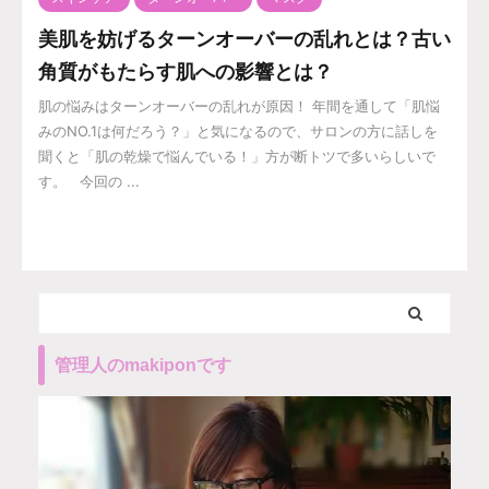
美肌を妨げるターンオーバーの乱れとは？古い
角質がもたらす肌への影響とは？
肌の悩みはターンオーバーの乱れが原因！ 年間を通して「肌悩
みのNO.1は何だろう？」と気になるので、サロンの方に話しを
聞くと「肌の乾燥で悩んでいる！」方が断トツで多いらしいで
す。 今回の ...
管理人のmakiponです