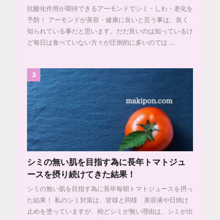
抗酸化作用が期待できるアーモンドでシミ・しわ・老化を
予防！ アーモンドが美容・健康に良いと言う事は、良く
知られている事だと思います。だだ良いのは知っているけ
ど毎日は食べていない方々が圧倒的に多いのでは ...
3
シミの無い肌を目指す為に長年トマトジュ
ースを摂り続けてきた結果！
シミの無い肌を目指す為に長年毎朝トマトジュースを摂っ
た結果！ 私のシミ対策は、皆様と同様 美容液や日焼け
止めを塗っていますが、殆どシミが無い理由は、シミが出