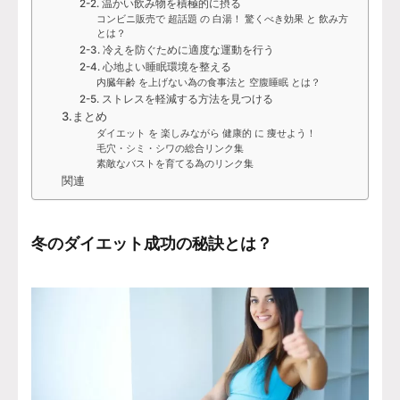
2-2. 温かい飲み物を積極的に摂る
コンビニ販売で 超話題 の 白湯！ 驚くべき効果 と 飲み方
とは？
2-3. 冷えを防ぐために適度な運動を行う
2-4. 心地よい睡眠環境を整える
内臓年齢 を上げない為の食事法と 空腹睡眠 とは？
2-5. ストレスを軽減する方法を見つける
3.まとめ
ダイエット を 楽しみながら 健康的 に 痩せよう！
毛穴・シミ・シワの総合リンク集
素敵なバストを育てる為のリンク集
関連
冬のダイエット成功の秘訣とは？