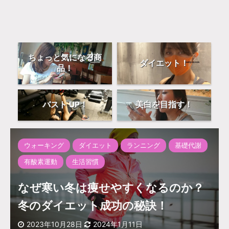
ちょっと気になる商
ダイエット！
品！
バスト UP！
美白を目指す！
ウォーキング
ダイエット
ランニング
基礎代謝
有酸素運動
生活習慣
なぜ寒い冬は痩せやすくなるのか？
冬のダイエット成功の秘訣！
2023年10月28日
2024年1月11日