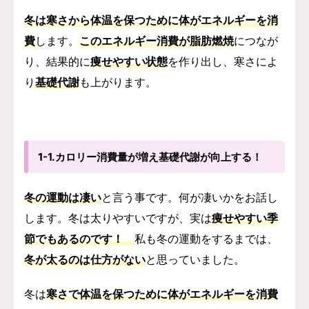
冬は寒さから体温を保つために体がエネルギーを消
費
します。
このエネルギー消費が脂肪燃焼
につなが
り、結果的に
痩せやすい状態
を作り出し、寒さによ
り
基礎代謝
も上がります。
1-1.カロリー消費量が増え基礎代謝が向上する！
冬の運動は凄い
と言う事です。何が凄いかをお話し
します。
冬は太りやすいですが、実は
痩せやすい季
節でもあるの
です！
私も冬の運動をするまでは、
冬が太るのは仕方がない
と思っていました。
冬は
寒さで体温を保つために体がエネルギーを消費