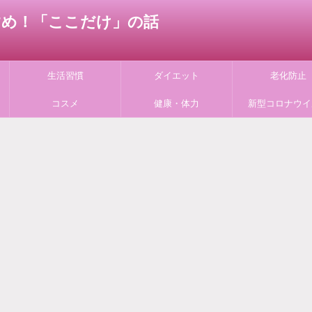
すすめ！「ここだけ」の話
生活習慣
ダイエット
老化防止
コスメ
健康・体力
新型コロナウイ