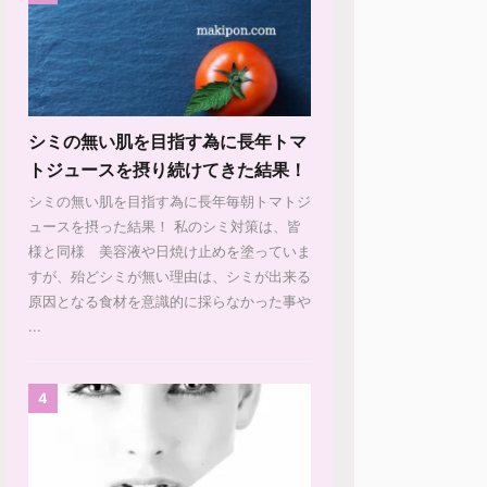
シミの無い肌を目指す為に長年トマ
トジュースを摂り続けてきた結果！
シミの無い肌を目指す為に長年毎朝トマトジ
ュースを摂った結果！ 私のシミ対策は、皆
様と同様 美容液や日焼け止めを塗っていま
すが、殆どシミが無い理由は、シミが出来る
原因となる食材を意識的に採らなかった事や
...
4