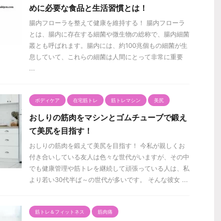
めに必要な食品と生活習慣とは！
腸内フローラを整えて健康を維持する！ 腸内フローラ
とは、腸内に存在する細菌や微生物の総称で、腸内細菌
叢とも呼ばれます。腸内には、約100兆個もの細菌が生
息していて、これらの細菌は人間にとって非常に重要
...
ボディケア
在宅筋トレ
筋トレマシン
美尻
おしりの筋肉をマシンとゴムチューブで鍛え
て美尻を目指す！
おしりの筋肉を鍛えて美尻を目指す！ 今私が親しくお
付き合いしている友人は色々な世代がいますが、その中
でも健康管理や筋トレを継続して頑張っている人は、私
より若い30代半ば～の世代が多いです。 そんな彼女 ...
筋トレ＆フィットネス
筋肉痛