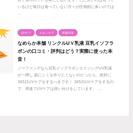
いるけど毎日は食べていない方々が圧倒的に多いのでは
...
UVケア
スキンケア
乾燥対策
なめらか本舗 リンクルUＶ乳液 豆乳イソフラ
ボンの口コミ・評判はどう？実際に使った本
音！
ノーファンデなら豆乳イソフラボンエイジングUV乳液
が一押し 肌にシミを作りたくないのだったら、絶対に
365日UVケアをするべきです！ 365日UVケアをするの
で、用途でUVケアは使い分けをしています。 ...