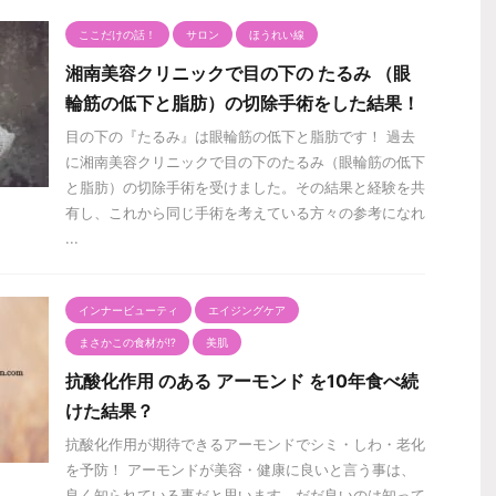
ここだけの話！
サロン
ほうれい線
湘南美容クリニックで目の下の たるみ （眼
輪筋の低下と脂肪）の切除手術をした結果！
目の下の『たるみ』は眼輪筋の低下と脂肪です！ 過去
に湘南美容クリニックで目の下のたるみ（眼輪筋の低下
と脂肪）の切除手術を受けました。その結果と経験を共
有し、これから同じ手術を考えている方々の参考になれ
...
インナービューティ
エイジングケア
まさかこの食材が⁉️
美肌
抗酸化作用 のある アーモンド を10年食べ続
けた結果？
抗酸化作用が期待できるアーモンドでシミ・しわ・老化
を予防！ アーモンドが美容・健康に良いと言う事は、
良く知られている事だと思います。だだ良いのは知って