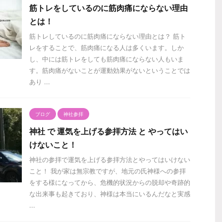
筋トレをしているのに筋肉痛にならない理由
とは！
筋トレしているのに筋肉痛にならない理由とは？ 筋ト
レをすることで、筋肉痛になる人は多くいます。しか
し、中には筋トレをしても筋肉痛にならない人もいま
す。筋肉痛がないことが運動効果がないということでは
あり ...
ブログ
神社参拝
神社 で 運気を上げる参拝方法 と やってはい
けないこと！
神社の参拝で運気を上げる参拝方法とやってはいけない
こと！ 我が家は無宗教ですが、地元の氏神様への参拝
をする様になってから、危機的状況からの脱却や奇跡的
な出来事も起きており、神様は本当にいるんだなと実感
...