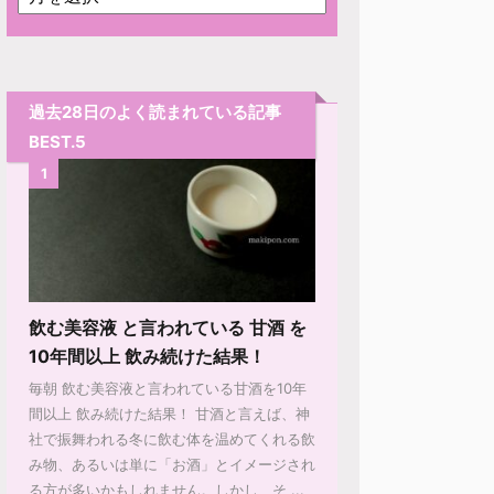
過去28日のよく読まれている記事
BEST.5
1
飲む美容液 と言われている 甘酒 を
10年間以上 飲み続けた結果！
毎朝 飲む美容液と言われている甘酒を10年
間以上 飲み続けた結果！ 甘酒と言えば、神
社で振舞われる冬に飲む体を温めてくれる飲
み物、あるいは単に「お酒」とイメージされ
る方が多いかもしれません。しかし、そ ...