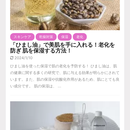
スキンケア
乾燥対策
保湿
老化
「ひまし油」で美肌を手に入れる！老化を
防ぎ 肌を保湿する方法！
2024/1/10
ひまし油を使った保湿で肌の老化を予防する！ ひまし油は、肌
の健康に関する多くの研究で、肌に与える効果が明らかにされて
います。また、肌の保湿や抗酸化作用があるため、肌にとても良
い成分です。 肌の保湿は、 ...