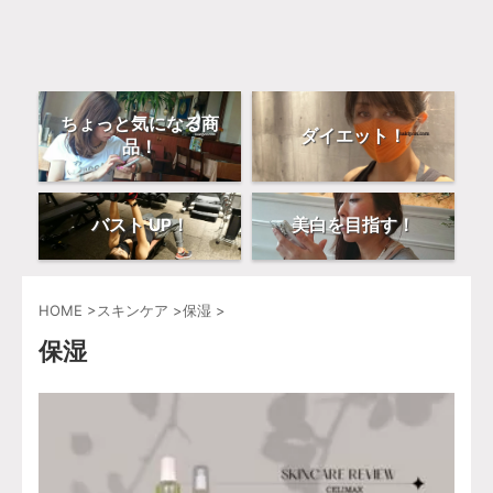
ちょっと気になる商
ダイエット！
品！
バスト UP！
美白を目指す！
HOME
>
スキンケア
>
保湿
>
保湿