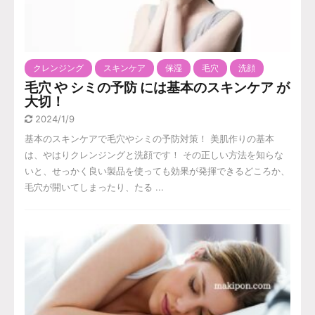
クレンジング
スキンケア
保湿
毛穴
洗顔
毛穴 や シミの予防 には基本のスキンケア が
大切！
2024/1/9
基本のスキンケアで毛穴やシミの予防対策！ 美肌作りの基本
は、やはりクレンジングと洗顔です！ その正しい方法を知らな
いと、せっかく良い製品を使っても効果が発揮できるどころか、
毛穴が開いてしまったり、たる ...