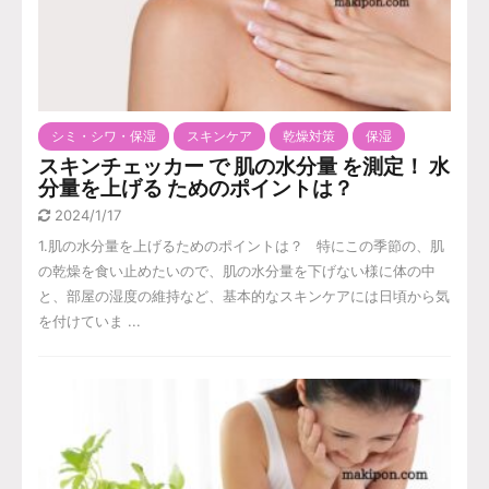
シミ・シワ・保湿
スキンケア
乾燥対策
保湿
スキンチェッカー で 肌の水分量 を測定！ 水
分量を上げる ためのポイントは？
2024/1/17
1.肌の水分量を上げるためのポイントは？ 特にこの季節の、肌
の乾燥を食い止めたいので、肌の水分量を下げない様に体の中
と、部屋の湿度の維持など、基本的なスキンケアには日頃から気
を付けていま ...