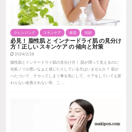
クレンジング
スキンケア
保湿
洗顔
必見！ 脂性肌 と インナードライ肌 の見分け
方！正しい スキンケア の 傾向と対策
2024/2/28
脂性肌とインナードライ肌の見分け方！ 肌が潤って見えるのに
化粧ノリが悪いなぁと感じたりしている方はいませんか？ 肌が
べたついて、テカってしまう事を気にして、ケアをしていても変
わらない改善されない等、こ ...