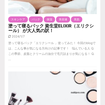
スキンケア
パック
保湿
美容液
美肌
塗って寝るパック 資生堂ELIXIR（エリクシ
ール） が大人気の訳！
2024/1/7
塗って寝るパック「エリクシール 」使ってみた！ 今回のblogで
は、こんな事が気になる方向けの記事です！ 悩んでいる人 Q.
この季節、皮脂とクリームの油分で毛穴詰まりが気になる！ Q.
...