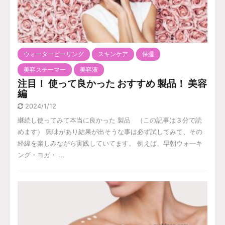
ウォーターピーリング
スキンケア
保湿
美容スチーマー
美容液
注目！ 使って良かった おすすめ 製品！ 美容
編
2024/1/12
継続し使ってみて本当に良かった 製品 （この記事は３分で読
めます） 興味があり結果が出そうな事は必ず試してみて、その
経緯を楽しみながら実践していてます。 例えば、早朝ウォ―キ
ング・ヨガ・ ...