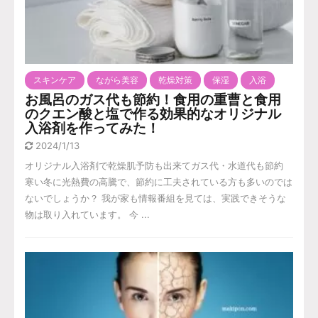
スキンケア
ながら美容
乾燥対策
保湿
入浴
お風呂のガス代も節約！食用の重曹と食用
のクエン酸と塩で作る効果的なオリジナル
入浴剤を作ってみた！
2024/1/13
オリジナル入浴剤で乾燥肌予防も出来てガス代・水道代も節約
寒い冬に光熱費の高騰で、節約に工夫されている方も多いのでは
ないでしょうか？ 我が家も情報番組を見ては、実践できそうな
物は取り入れています。 今 ...