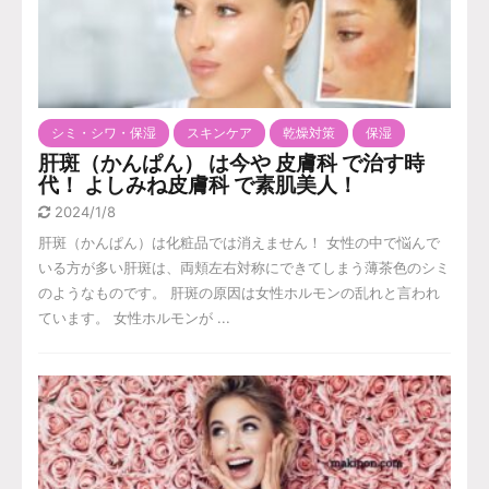
シミ・シワ・保湿
スキンケア
乾燥対策
保湿
肝斑（かんぱん） は今や 皮膚科 で治す時
代！ よしみね皮膚科 で素肌美人！
2024/1/8
肝斑（かんぱん）は化粧品では消えません！ 女性の中で悩んで
いる方が多い肝斑は、両頬左右対称にできてしまう薄茶色のシミ
のようなものです。 肝斑の原因は女性ホルモンの乱れと言われ
ています。 女性ホルモンが ...