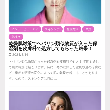
インナービューティ
スキンケア
乾燥対策
保湿
化粧水
乾燥肌対策でヘパリン類似物質が入った保
湿剤を皮膚科で処方してもらった結果！
2024/3/14
ヘパリン類似物質が入った保湿剤を皮膚科で処方！ 年間を通し
て肌の乾燥は起こります。特に、冬の乾燥した空気や夏の冷房な
ど、季節や環境の変化によって肌の乾燥が起こることがありま
す。なので、スキンケアは特に ...