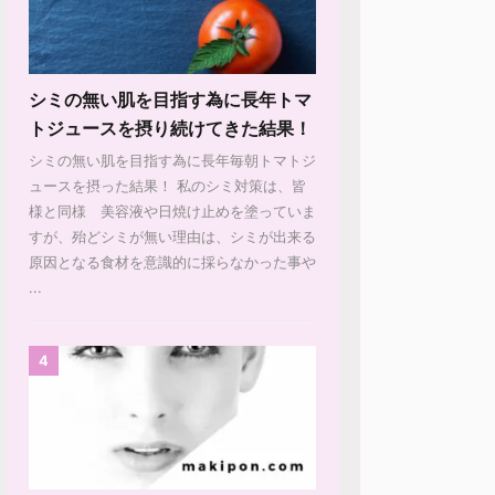
シミの無い肌を目指す為に長年トマ
トジュースを摂り続けてきた結果！
シミの無い肌を目指す為に長年毎朝トマトジ
ュースを摂った結果！ 私のシミ対策は、皆
様と同様 美容液や日焼け止めを塗っていま
すが、殆どシミが無い理由は、シミが出来る
原因となる食材を意識的に採らなかった事や
...
4