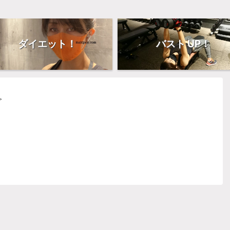
ダイエット！
バスト UP！
>