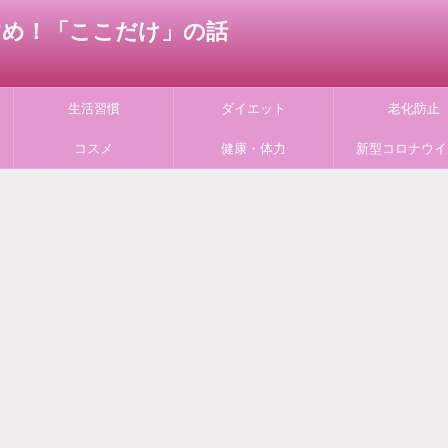
すすめ！「ここだけ」の話
生活習慣
ダイエット
老化防止
コスメ
健康・体力
新型コロナウイ