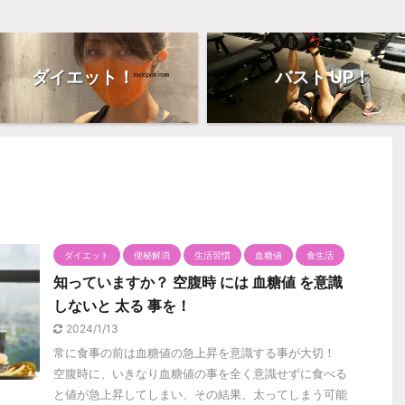
ダイエット！
バスト UP！
ダイエット
便秘解消
生活習慣
血糖値
食生活
知っていますか？ 空腹時 には 血糖値 を意識
しないと 太る 事を！
2024/1/13
常に食事の前は血糖値の急上昇を意識する事が大切！
空腹時に、いきなり血糖値の事を全く意識せずに食べる
と値が急上昇してしまい、その結果、太ってしまう可能