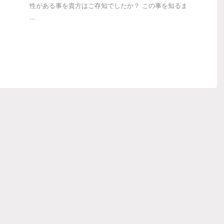
性がある事を貴方はご存知でしたか？ この事を知るま
...