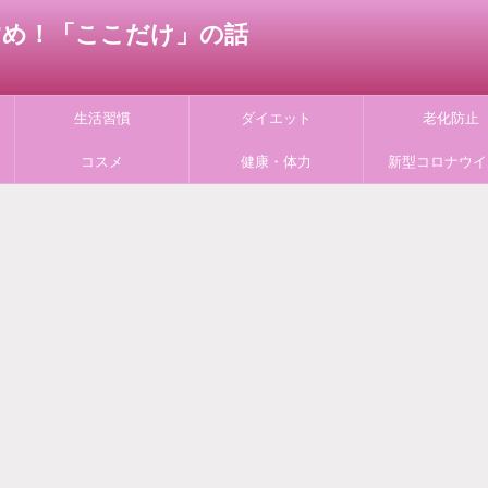
すすめ！「ここだけ」の話
生活習慣
ダイエット
老化防止
コスメ
健康・体力
新型コロナウイ