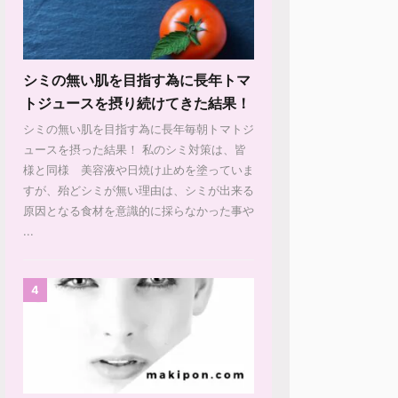
シミの無い肌を目指す為に長年トマ
トジュースを摂り続けてきた結果！
シミの無い肌を目指す為に長年毎朝トマトジ
ュースを摂った結果！ 私のシミ対策は、皆
様と同様 美容液や日焼け止めを塗っていま
すが、殆どシミが無い理由は、シミが出来る
原因となる食材を意識的に採らなかった事や
...
4